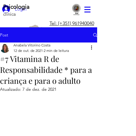
Psicologia
Login
clínica
Tel: (+351) 961940040
Post
Anabela Vitorino Costa
12 de out. de 2021
2 min de leitura
#7 Vitamina R de
Responsabilidade * para a
criança e para o adulto
Atualizado:
7 de dez. de 2021