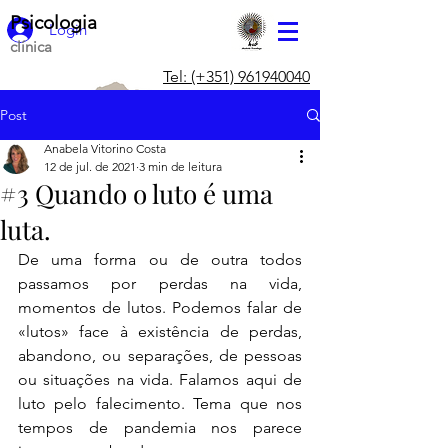
Psicologia
Login
clínica
Tel: (+351) 961940040
Post
Anabela Vitorino Costa
12 de jul. de 2021
3 min de leitura
#3 Quando o luto é uma
luta.
De uma forma ou de outra todos 
passamos por perdas na vida, 
momentos de lutos. Podemos falar de 
«lutos» face à existência de perdas, 
abandono, ou separações, de pessoas 
ou situações na vida. Falamos aqui de 
luto pelo falecimento. Tema que nos 
tempos de pandemia nos parece 