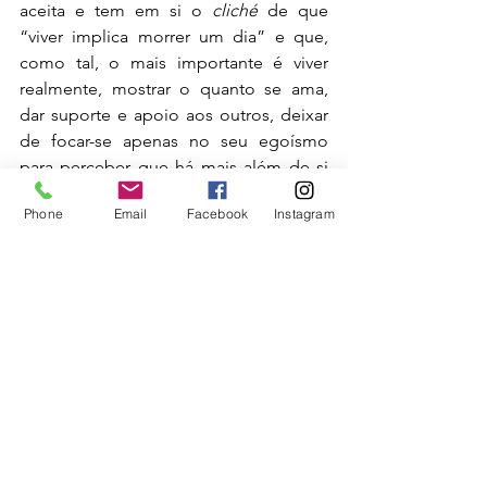
aceita e tem em si o 
cliché
 de que 
“viver implica morrer um dia” e que, 
como tal, o mais importante é viver 
realmente, mostrar o quanto se ama, 
dar suporte e apoio aos outros, deixar 
de focar-se apenas no seu egoísmo 
para perceber que há mais além de si 
mesmo, ser mais gentil, ter mais fé, 
Phone
Email
Facebook
Instagram
pois sabe que nada está na sua mão, 
nada é definitivamente controlável e 
que a vida é sábia, ainda que não lhe 
saibamos entender os caminhos tortos. 
Dra Anabela Vitorino Costa