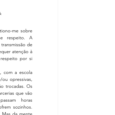
k
tiono-me sobre 
 respeito. A 
transmissão de 
equer atenção à 
speito por si 
ou opressivas, 
o trocadas. Os 
rcerias que vão 
 passam  horas 
frem sozinhos. 
. Mas da mente 