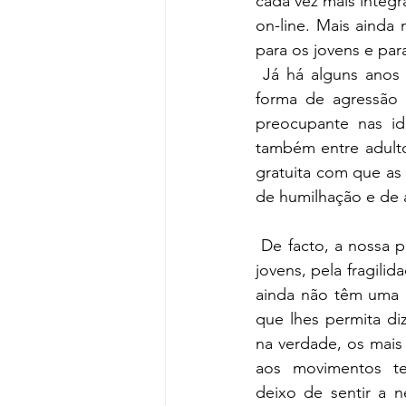
cada vez mais integr
on-line. Mais ainda
para os jovens e par
 Já há alguns anos
forma de agressão 
preocupante nas id
também entre adulto
gratuita com que as
de humilhação e de a
 De facto, a nossa preocupação incide nos 
jovens, pela fragilid
ainda não têm uma p
que lhes permita di
na verdade, os mais 
aos movimentos te
deixo de sentir a n