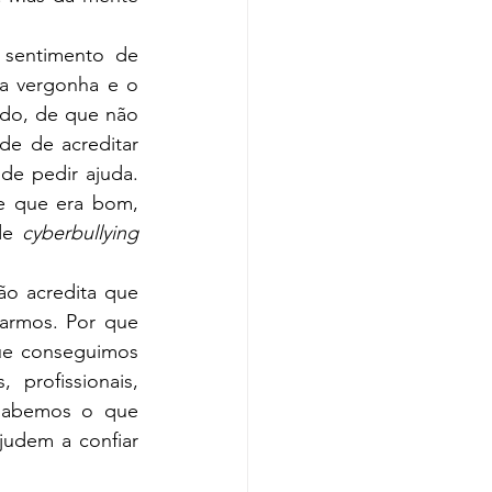
a vergonha e o 
ado, de que não 
de de acreditar 
e pedir ajuda. 
e que era bom, 
de 
cyberbullying 
o acredita que 
armos. Por que 
ue conseguimos 
profissionais, 
sabemos o que 
udem a confiar 