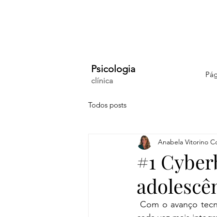
Psicologia
Pág
clínica
Todos posts
Anabela Vitorino C
#1 Cyberb
adolescê
 Com o avanço tecnológico, as vidas dos jovens e dos adultos, dos filhos e dos pais, fica 