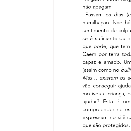
não apagam.
 Passam os dias (e muitas vezes as noites) envolvidos em vergonha e sentimento de 
humilhação. Não há
sentimento de culpa
se é suficiente ou n
que pode, que tem d
Caem por terra toda
capaz e amado. Uma
(assim como no
 bull
Mas… existem os adu
vão conseguir ajuda
motivos a criança, 
ajudar? Esta é uma
compreender se est
expressam no silênc
que são protegidos. 