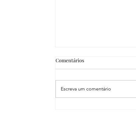
Comentários
Escreva um comentário
O corpo que habitas é
suficiente: Guia profissional
para viver uma sexualidade
plena hoje .