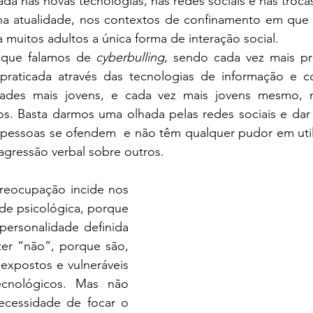
ada nas novas tecnologias, nas redes sociais e nas troc
 na atualidade, nos contextos de confinamento em que 
a muitos adultos a única forma de interação social.
 que falamos de 
cyberbulling
, sendo cada vez mais pr
praticada através das tecnologias de informação e c
ades mais jovens, e cada vez mais jovens mesmo, m
s. Basta darmos uma olhada pelas redes sociais e dar 
 pessoas se ofendem  e não têm qualquer pudor em utili
gressão verbal sobre outros.    
ade psicológica, porque 
ersonalidade definida 
zer “não”, porque são, 
expostos e vulneráveis 
cnológicos. Mas não 
ecessidade de focar o 