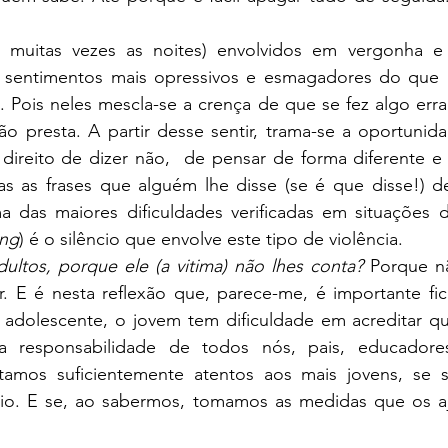
 sentimentos mais opressivos e esmagadores do que 
. Pois neles mescla-se a crença de que se fez algo err
ão presta. A partir desse sentir, trama-se a oportunida
ireito de dizer não,  de pensar de forma diferente e d
s as frases que alguém lhe disse (se é que disse!) d
 das maiores dificuldades verificadas em situações 
ing
) é o silêncio que envolve este tipo de violência.   
ltos, porque ele (a vitima) não lhes conta?
 Porque nã
r. E é nesta reflexão que, parece-me, é importante fic
o adolescente, o jovem tem dificuldade em acreditar q
 responsabilidade de todos nós, pais, educadores, 
amos suficientemente atentos aos mais jovens, se 
io. E se, ao sabermos, tomamos as medidas que os aj
 