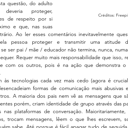
ta questão, do adulto 
deveria proteger, 
Créditos: Freepi
res de respeito por si 
imo e que, nas suas 
trário. Ao ler esses comentários inevitavelmente ques
la pessoa proteger e transmitir uma atitude de
 se ser pai / mãe / educador não termina, nunca, numa 
sequer. Requer muito mais responsabilidade que isso, r
e com os outros, pois é na ação que demonstra o re
.
 desencadeiam formas de comunicação mais abusivas e/
tros. A maioria dos pais nem vê as mensagens que sã
centes porém, criam identidade de grupo através das pa
 nas plataformas de conversação. Maioritariamente,
os, trocam mensagens, lêem o que lhes escrevem, so
uém sabe. Até porque é fácil apagar tudo de seguida