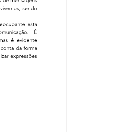
as de mensagens 
vivemos, sendo 
eocupante esta 
omunicação.  É 
as é evidente 
conta da forma 
zar expressões 