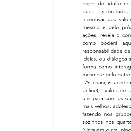
papel do adulto nes
que, sobretudo, 
incentivar aos valo
mesmo e pelo próx
ações, revela o con
como poderá aque
responsabilidade de
ideias, ou diálogos 
forma como interag
mesmo e pelo outro
 As crianças acedem às tecnologias cada vez mais cedo (agora é crucial, com a escola 
online), facilmente
uns para com os ou
mais velhos, adoles
fazendo nos grupos
sozinhos nos quart
Ninguém ouve, ning